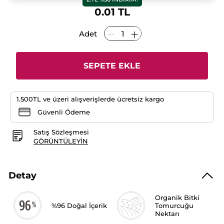
için
değerlendirme
0.01 TL
değeri
yok:
Adet
SEPETE EKLE
1.500TL ve üzeri alışverişlerde ücretsiz kargo
Güvenli Ödeme
Satış Sözleşmesi
GÖRÜNTÜLEYIN
Detay
Organik Bitki
%96 Doğal İçerik
Tomurcuğu
Nektarı