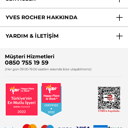
Mağazalarımız
YVES ROCHER HAKKINDA
Biz Kimiz ?
YARDIM & İLETİŞİM
Yves Rocher Vakfı
Sıkça Sorulan Sorular
Yves Rocher İnsan Kaynakları
Müşteri Hizmetleri
Bize Ulaşın
0850 755 19 59
Firma Bilgileri
(Her gün 09.00-19.00 saatleri arasında bize ulaşabilirsiniz)