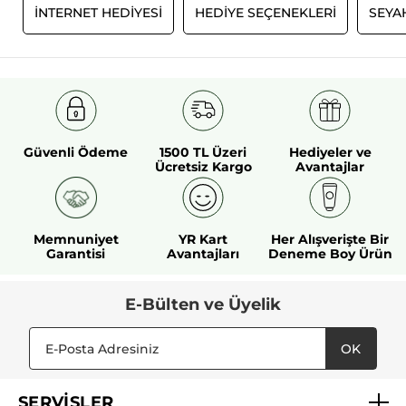
N
İNTERNET HEDİYESİ
HEDİYE SEÇENEKLERİ
SEYA
değeri
Ürün Kodu: 09211
yok:
Güvenli Ödeme
1500 TL Üzeri
Hediyeler ve
Ücretsiz Kargo
Avantajlar
Memnuniyet
YR Kart
Her Alışverişte Bir
Garantisi
Avantajları
Deneme Boy Ürün
E-Bülten ve Üyelik
OK
SERVİSLER