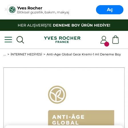
Yves Rocher
Aç
Bitkisel güzellik, bakım, makyaj
HER ALIŞVERİŞTE
DENEME BOY ÜRÜN HEDİYE!
...
İNTERNET HEDİYESİ
Anti-Age Global Gece Kremi-1 ml Deneme Boy