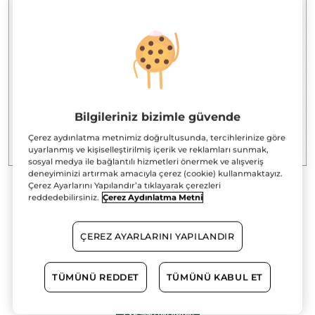
Bilgileriniz bizimle güvende
Çerez aydınlatma metnimiz doğrultusunda, tercihlerinize göre
uyarlanmış ve kişiselleştirilmiş içerik ve reklamları sunmak,
sosyal medya ile bağlantılı hizmetleri önermek ve alışveriş
deneyiminizi artırmak amacıyla çerez (cookie) kullanmaktayız.
Çerez Ayarlarını Yapılandır’a tıklayarak çerezleri
reddedebilirsiniz.
Çerez Aydınlatma Metni
Anti-Age Global Gece Kremi-1 ml
Deneme Boy
ÇEREZ AYARLARINI YAPILANDIR
Kök hücre bakımı yapan gece kremini deneme boy ile
keşfedin!
1 ml
TÜMÜNÜ REDDET
TÜMÜNÜ KABUL ET
★★★★★
★★★★★
YORUM EKLE
Bu
ürün
2.YE %50 INDIRIM!