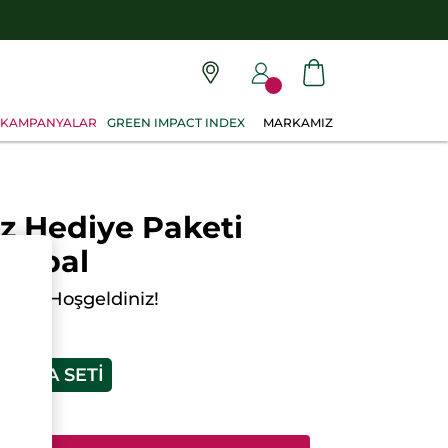
KAMPANYALAR
GREEN IMPACT INDEX
MARKAMIZ
z Hediye Paketi
Global
sına Hoşgeldiniz!
LE
NIŞMA SETI