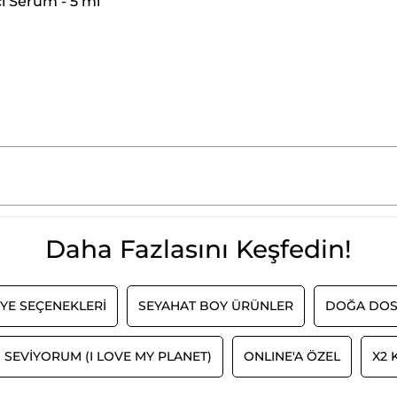
ci Serum - 5 ml
Daha Fazlasını Keşfedin!
YE SEÇENEKLERİ
SEYAHAT BOY ÜRÜNLER
DOĞA DOS
 SEVIYORUM (I LOVE MY PLANET)
ONLINE'A ÖZEL
X2 