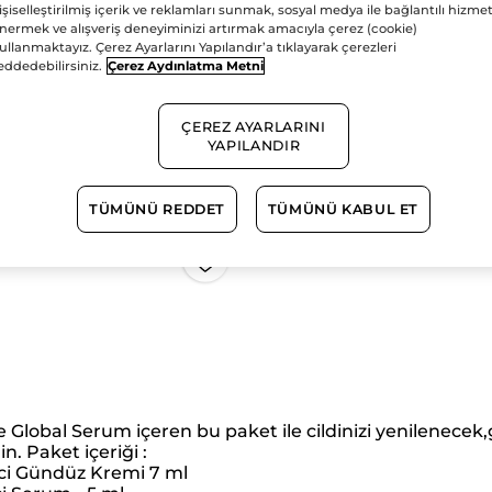
işiselleştirilmiş içerik ve reklamları sunmak, sosyal medya ile bağlantılı hizmet
STOĞ
nermek ve alışveriş deneyiminizi artırmak amacıyla çerez (cookie)
ullanmaktayız. Çerez Ayarlarını Yapılandır’a tıklayarak çerezleri
eddedebilirsiniz.
Çerez Aydınlatma Metni
Güvenli Ödem
ÇEREZ AYARLARINI
Satış Sözleşmesi
YAPILANDIR
GÖRÜNTÜLEYIN
TÜMÜNÜ REDDET
TÜMÜNÜ KABUL ET
 Global Serum içeren bu paket ile cildinizi yenilenec
n. Paket içeriği :
yici Gündüz Kremi 7 ml