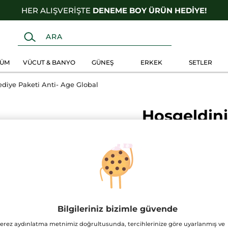
HER ALIŞVERİŞTE
DENEME BOY ÜRÜN HEDİYE!
FÜM
VÜCUT & BANYO
GÜNEŞ
ERKEK
SETLER
diye Paketi Anti- Age Global
Hoşgeldini
Anti- Age 
Yves Rocher Dünya
YORUM EK
★★★★★
★★★★★
Bu
ürün
SEYAHAT BOY TA
için
değerlendirme
0.01 TL
değeri
Bilgileriniz bizimle güvende
yok:
erez aydınlatma metnimiz doğrultusunda, tercihlerinize göre uyarlanmış ve