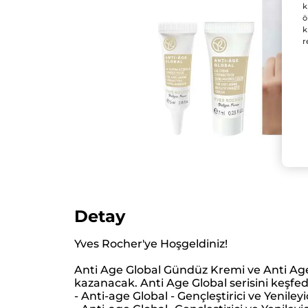
k
ö
k
r
Detay
Yves Rocher'ye Hoşgeldiniz!
Anti Age Global Gündüz Kremi ve Anti Age
kazanacak. Anti Age Global serisini keşfedi
- Anti-age Global - Gençleştirici ve Yenile