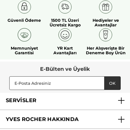
PROPYL GALLATE
10725v0
#HerşeyiAçıklıyoruz
Güvenli Ödeme
1500 TL Üzeri
Hediyeler ve
Ücretsiz Kargo
Avantajlar
* Doğal içerikler
* Diğer içerikler
Memnuniyet
YR Kart
Her Alışverişte Bir
Garantisi
Avantajları
Deneme Boy Ürün
E-Bülten ve Üyelik
OK
SERVİSLER
Mağazalarımız
YVES ROCHER HAKKINDA