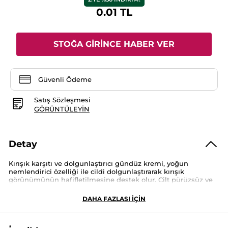
için
değerlendirme
0.01 TL
değeri
yok:
STOĞA GİRİNCE HABER VER
Güvenli Ödeme
Satış Sözleşmesi
GÖRÜNTÜLEYIN
Detay
Kırışık karşıtı ve dolgunlaştırıcı gündüz kremi, yoğun
nemlendirici özelliği ile cildi dolgunlaştırarak kırışık
görünümünün hafifletilmesine destek olur. Cilt pürüzsüz ve
sıkı bir görünüm kazanır. Tüm cilt tiplerine uygun formülü
Yaşam Bitkisi ve Bitkisel Hyalüronik Asit içerir. Yumuşak
DAHA FAZLASI İÇİN
krem dokuya sahiptir. 6 haftada kırışıklıkların ve çizgilerin
görünümündeki azalmaya yardımcı olur.