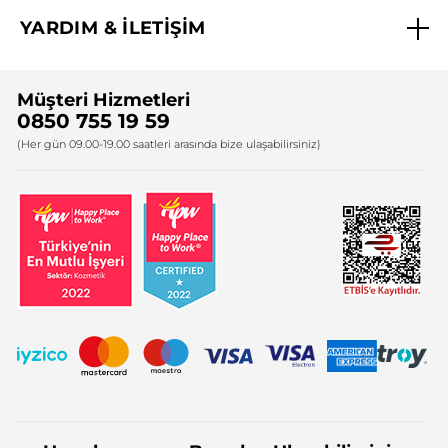
Biz Kimiz ?
YARDIM & İLETİŞİM
Yves Rocher Vakfı
Sıkça Sorulan Sorular
Yves Rocher İnsan Kaynakları
Müşteri Hizmetleri
Bize Ulaşın
0850 755 19 59
Firma Bilgileri
(Her gün 09.00-19.00 saatleri arasında bize ulaşabilirsiniz)