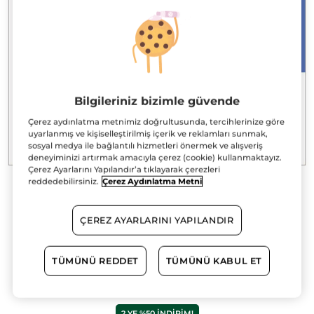
Bilgileriniz bizimle güvende
Çerez aydınlatma metnimiz doğrultusunda, tercihlerinize göre
uyarlanmış ve kişiselleştirilmiş içerik ve reklamları sunmak,
sosyal medya ile bağlantılı hizmetleri önermek ve alışveriş
deneyiminizi artırmak amacıyla çerez (cookie) kullanmaktayız.
Çerez Ayarlarını Yapılandır’a tıklayarak çerezleri
reddedebilirsiniz.
Çerez Aydınlatma Metni
Kırışık Karşıtı Gündüz Kremi-1 ml
Deneme Boy
ÇEREZ AYARLARINI YAPILANDIR
Kırışık karşıtı dolgunlaştırıcı gündüz kremini deneme
boy ile keşfedin!
TÜMÜNÜ REDDET
TÜMÜNÜ KABUL ET
1 ml
★★★★★
★★★★★
YORUM EKLE
Bu
ürün
2.YE %50 INDIRIM!