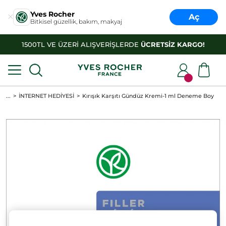
Yves Rocher
Aç
Bitkisel güzellik, bakım, makyaj
1500TL VE ÜZERİ ALIŞVERİŞLERDE
ÜCRETSİZ KARGO!
...
İNTERNET HEDİYESİ
Kırışık Karşıtı Gündüz Kremi-1 ml Deneme Boy