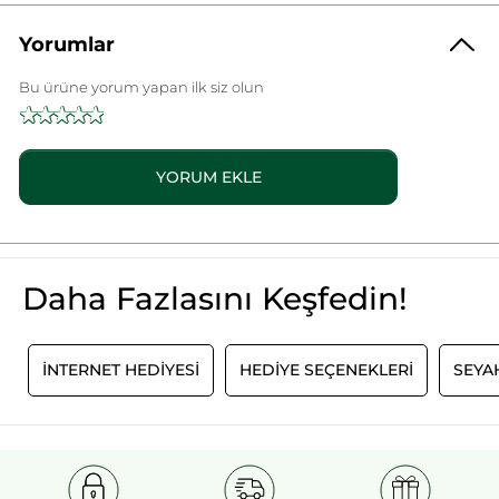
Ürün Kodu: 19487
Yorumlar
Bu ürüne yorum yapan ilk siz olun
Değerlendirme
değeri
★★★★★
★★★★★
yok
Bu
ürün
için
YORUM EKLE
değerlendirme
değeri
yok:
Daha Fazlasını Keşfedin!
N
İNTERNET HEDİYESİ
HEDİYE SEÇENEKLERİ
SEYA