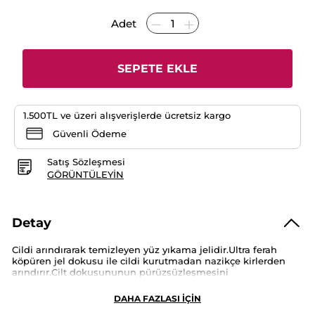
yok:
Adet
SEPETE EKLE
1.500TL ve üzeri alışverişlerde ücretsiz kargo
Güvenli Ödeme
Satış Sözleşmesi
GÖRÜNTÜLEYIN
Detay
Cildi arındırarak temizleyen yüz yıkama jelidir.Ultra ferah
köpüren jel dokusu ile cildi kurutmadan nazikçe kirlerden
arındırır.Cilt dokusununun pürüzsüzleşmesini
sağlar.Gözenekleri sıkılaştırır ve görünümünü azaltır.
DAHA FAZLASI İÇİN
Ambalaj Türü :
Sample