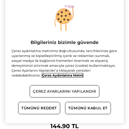
Bilgileriniz bizimle güvende
Çerez aydınlatma metnimiz doğrultusunda, tercihlerinize göre
uyarlanmış ve kişiselleştirilmiş içerik ve reklamları sunmak,
sosyal medya ile bağlantılı hizmetleri önermek ve alışveriş
deneyiminizi artırmak amacıyla çerez (cookie) kullanmaktayız.
Çerez Ayarlarını Yapılandır’a tıklayarak çerezleri
reddedebilirsiniz.
Çerez Aydınlatma Metni
Midi boy-30 ML -Pure Menthe
Temizleme Jeli
ÇEREZ AYARLARINI YAPILANDIR
30 ml
★★★★★
★★★★★
YORUM EKLE
TÜMÜNÜ REDDET
TÜMÜNÜ KABUL ET
Bu
ürün
2.YE %50 INDIRIM!
için
değerlendirme
144.90 TL
değeri