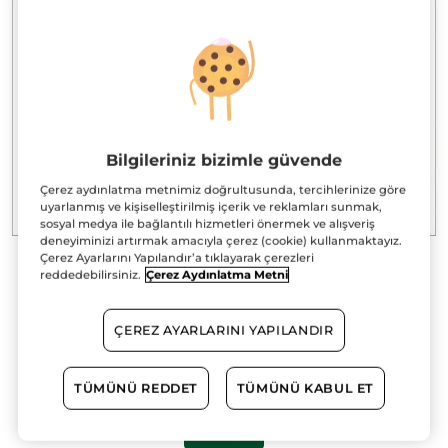
Bilgileriniz bizimle güvende
Çerez aydınlatma metnimiz doğrultusunda, tercihlerinize göre
uyarlanmış ve kişiselleştirilmiş içerik ve reklamları sunmak,
sosyal medya ile bağlantılı hizmetleri önermek ve alışveriş
deneyiminizi artırmak amacıyla çerez (cookie) kullanmaktayız.
Çerez Ayarlarını Yapılandır’a tıklayarak çerezleri
reddedebilirsiniz.
Çerez Aydınlatma Metni
Mini Boy -16 ml -Onarıcı Bitkisel
Keratin Prebiyotik Saç Maskesi ve
Şampuan
ÇEREZ AYARLARINI YAPILANDIR
16 ml
TÜMÜNÜ REDDET
TÜMÜNÜ KABUL ET
★★★★★
★★★★★
YORUM EKLE
Bu
ürün
3 AL 2 ÖDE!
için