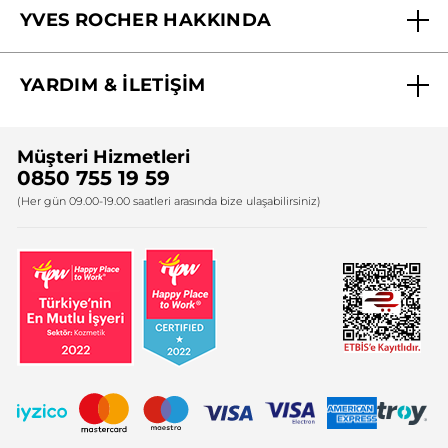
YVES ROCHER HAKKINDA
Biz Kimiz ?
YARDIM & İLETİŞİM
Yves Rocher Vakfı
Sıkça Sorulan Sorular
Yves Rocher İnsan Kaynakları
Müşteri Hizmetleri
Bize Ulaşın
0850 755 19 59
Firma Bilgileri
(Her gün 09.00-19.00 saatleri arasında bize ulaşabilirsiniz)