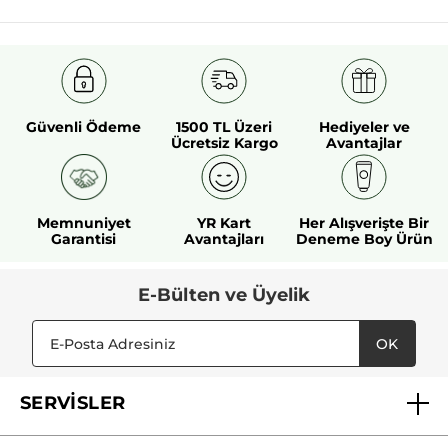
CAPRYLYL GLYCOL
POTASSIUM SORBATE
11152v0
#HerşeyiAçıklıyoruz
* Doğal içerikler
* Diğer içerikler
Güvenli Ödeme
1500 TL Üzeri
Hediyeler ve
Ücretsiz Kargo
Avantajlar
Memnuniyet
YR Kart
Her Alışverişte Bir
Garantisi
Avantajları
Deneme Boy Ürün
E-Bülten ve Üyelik
OK
SERVİSLER
Mağazalarımız