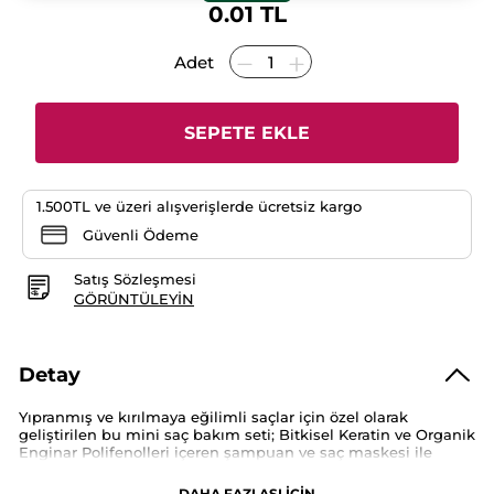
değerlendirme
0.01 TL
değeri
yok:
Adet
SEPETE EKLE
1.500TL ve üzeri alışverişlerde ücretsiz kargo
Güvenli Ödeme
Satış Sözleşmesi
GÖRÜNTÜLEYIN
Detay
Yıpranmış ve kırılmaya eğilimli saçlar için özel olarak
geliştirilen bu mini saç bakım seti; Bitkisel Keratin ve Organik
Enginar Polifenolleri içeren şampuan ve saç maskesi ile
saçları nazikçe temizlerken yoğun bakım sağlar. Saç telindeki
hasarı hedef alarak onarılmasına ve güçlenmesine destek
DAHA FAZLASI İÇİN