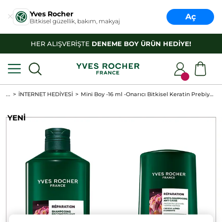
Yves Rocher
Aç
Bitkisel güzellik, bakım, makyaj
HER ALIŞVERİŞTE
DENEME BOY ÜRÜN HEDİYE!
...
İNTERNET HEDİYESİ
Mini Boy -16 ml -Onarıcı Bitkisel Keratin Prebiyotik Saç Maskesi ve Şampuan
YENİ