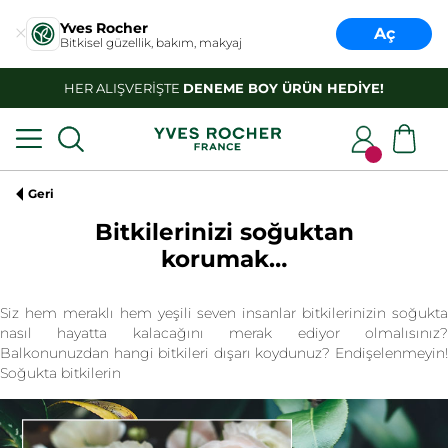
Yves Rocher
Aç
Bitkisel güzellik, bakım, makyaj
HER ALIŞVERİŞTE
DENEME BOY ÜRÜN HEDİYE!
Geri
Bitkilerinizi soğuktan
korumak…
Siz hem meraklı hem yeşili seven insanlar bitkilerinizin soğukta
nasıl hayatta kalacağını merak ediyor olmalısınız?
Balkonunuzdan hangi bitkileri dışarı koydunuz? Endişelenmeyin!
Soğukta bitkilerin