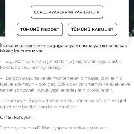
ÇEREZ AYARLARINI YAPILANDIR
TÜMÜNÜ REDDET
TÜMÜNÜ KABUL ET
İlk olarak, bitkilerinizin soğuğa dayanmasına yardımcı olacak
birkaç ipucumuz var.
– Soğuktan korumak için ısıtılan pişmiş toprak veya plastik
kavanozları kullanmayı deneyin.
– Bir don oluşursa ya da muhtemelen olmuşsa, bitkilerinizi
içeriye sokmayın – çok geç! Çok sıcak bir ortamda kalacaklar ve
termal şok zavallı küçük yeşil arkadaşlarınızı öldürebilir.
– Unutmayın, meyve ağaçlarının bazı türleri ve süs gülleri gibi
ağaçlar ve bitkiler kışın budanmalıdır.
Onları koruyun!
Tamam, ama nasıl? Bunu yapmanın birkaç yolu var: