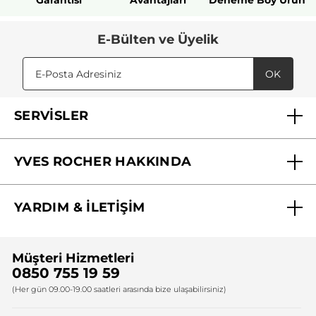
Garantisi
Avantajları
Deneme Boy Ürün
E-Bülten ve Üyelik
OK
SERVİSLER
Mağazalarımız
YVES ROCHER HAKKINDA
Biz Kimiz ?
YARDIM & İLETİŞİM
Yves Rocher Vakfı
Sıkça Sorulan Sorular
Yves Rocher İnsan Kaynakları
Müşteri Hizmetleri
Bize Ulaşın
0850 755 19 59
Firma Bilgileri
(Her gün 09.00-19.00 saatleri arasında bize ulaşabilirsiniz)