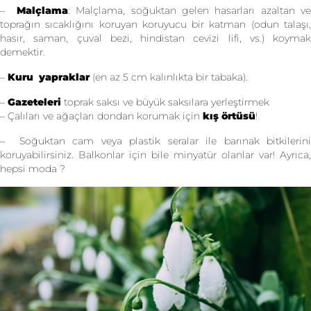
–
Malçlama
: Malçlama, soğuktan gelen hasarları azaltan ve
toprağın sıcaklığını koruyan koruyucu bir katman (odun talaşı,
hasır, saman, çuval bezi, hindistan cevizi lifi, vs.) koymak
demektir.
–
Kuru yapraklar
(en az 5 cm kalınlıkta bir tabaka).
–
Gazeteleri
toprak saksı ve büyük saksılara yerleştirmek
– Çalıları ve ağaçları dondan korumak için
kış örtüsü
!
– Soğuktan cam veya plastik seralar ile barınak bitkilerini
koruyabilirsiniz. Balkonlar için bile minyatür olanlar var! Ayrıca,
hepsi moda ?