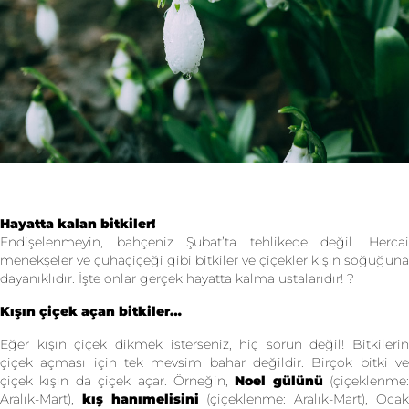
Hayatta kalan bitkiler!
Endişelenmeyin, bahçeniz Şubat’ta tehlikede değil. Hercai
menekşeler ve çuhaçiçeği gibi bitkiler ve çiçekler kışın soğuğuna
dayanıklıdır. İşte onlar gerçek hayatta kalma ustalarıdır! ?
Kışın çiçek açan bitkiler…
Eğer kışın çiçek dikmek isterseniz, hiç sorun değil! Bitkilerin
çiçek açması için tek mevsim bahar değildir. Birçok bitki ve
çiçek kışın da çiçek açar. Örneğin,
Noel gülünü
(çiçeklenme:
Aralık-Mart),
kış hanımelisini
(çiçeklenme: Aralık-Mart), Oca