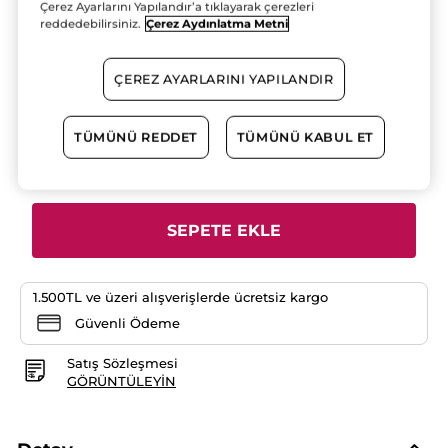
Çerez Ayarlarını Yapılandır’a tıklayarak çerezleri
yıldız.
3 AL 2 ÖDE!
Bu
reddedebilirsiniz.
Çerez Aydınlatma Metni
ürün
456.90 TL
için
yorumları
okuyun:
ÇEREZ AYARLARINI YAPILANDIR
Göz
Kalemi
Kahve
TÜMÜNÜ REDDET
TÜMÜNÜ KABUL ET
Adet
SEPETE EKLE
1.500TL ve üzeri alışverişlerde ücretsiz kargo
Güvenli Ödeme
Satış Sözleşmesi
GÖRÜNTÜLEYIN