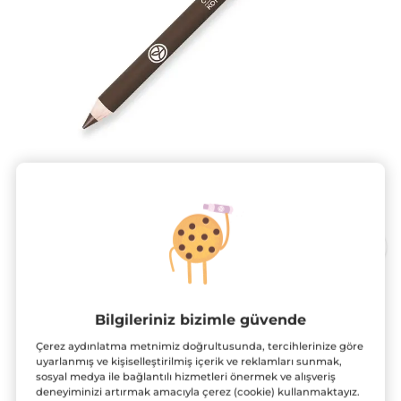
Kamera ile dene!
Göz Kalemi
Bilgileriniz bizimle güvende
İster yoğun ister buğulu bakışlar…
Çerez aydınlatma metnimiz doğrultusunda, tercihlerinize göre
1.1 g
uyarlanmış ve kişiselleştirilmiş içerik ve reklamları sunmak,
★★★★★
★★★★★
4.6
sosyal medya ile bağlantılı hizmetleri önermek ve alışveriş
(307)
YORUM EKLE
deneyiminizi artırmak amacıyla çerez (cookie) kullanmaktayız.
4.6/5