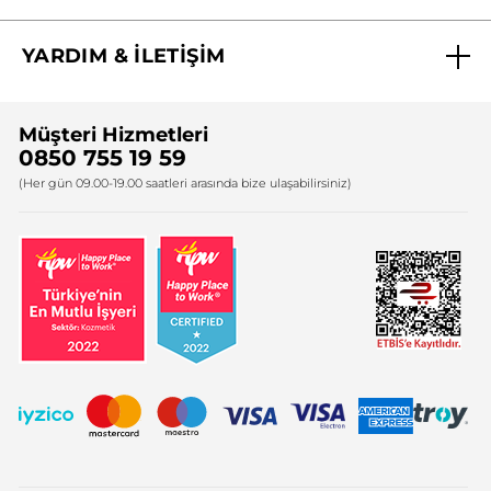
Biz Kimiz ?
YARDIM & İLETİŞİM
Yves Rocher Vakfı
Sıkça Sorulan Sorular
Yves Rocher İnsan Kaynakları
Müşteri Hizmetleri
Bize Ulaşın
0850 755 19 59
Firma Bilgileri
(Her gün 09.00-19.00 saatleri arasında bize ulaşabilirsiniz)