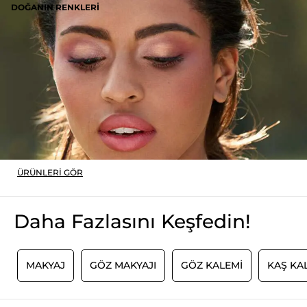
DOĞANIN RENKLERI
ÜRÜNLERI GÖR
Daha Fazlasını Keşfedin!
I
MAKYAJ
GÖZ MAKYAJI
GÖZ KALEMI
KAŞ KA