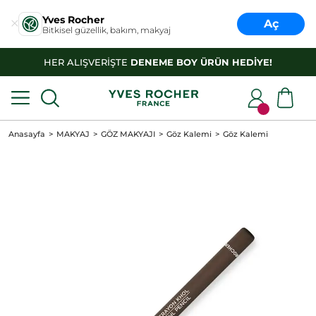
Yves Rocher
Aç
Bitkisel güzellik, bakım, makyaj
HER ALIŞVERİŞTE
DENEME BOY ÜRÜN HEDİYE!
Anasayfa
MAKYAJ
GÖZ MAKYAJI
Göz Kalemi
Göz Kalemi