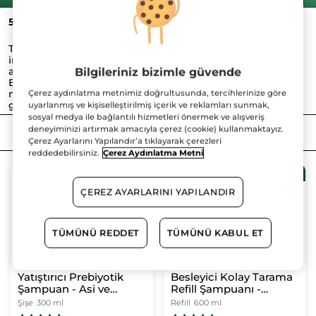
50
ürün bulundu
Tüm saç bakımında 3 al 2 öde! Tekli ürün alımlarında
indirim uygulanmamaktadır. Belirtilen kategorilerden 3
adet ürün alımında indirim sepette uygulanacaktır.
Bilgileriniz bizimle güvende
Bu kampanya 27 Temmuz - 23 Ağustos tarihleri arasında
mağazalarımız, web sitemiz ve mobil uygulamamızda
Çerez aydınlatma metnimiz doğrultusunda, tercihlerinize göre
geçerlidir. Bu kampanya stoklarla sınırlıdır.
uyarlanmış ve kişiselleştirilmiş içerik ve reklamları sunmak,
sosyal medya ile bağlantılı hizmetleri önermek ve alışveriş
deneyiminizi artırmak amacıyla çerez (cookie) kullanmaktayız.
FILTRELE
SIRALAMA
Çerez Ayarlarını Yapılandır’a tıklayarak çerezleri
reddedebilirsiniz.
Çerez Aydınlatma Metni
3 al 2 öde!
3 al 2 öde!
ÇEREZ AYARLARINI YAPILANDIR
TÜMÜNÜ REDDET
TÜMÜNÜ KABUL ET
Yatıştırıcı Prebiyotik
Besleyici Kolay Tarama
Şampuan - Asi ve
Refill Şampuanı -
Kabarık Saçlar / Lissage
Normal / Kuru Saçlar /
Şişe
300 ml
Refill
600 ml
- SLS,SLES İçermez ,
Douceur- SLS,SLES