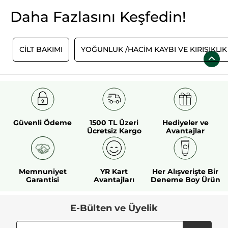
Daha Fazlasını Keşfedin!
O
CİLT BAKIMI
YOĞUNLUK /HACIM KAYBI VE KIRIŞIKLIK
Güvenli Ödeme
1500 TL Üzeri
Hediyeler ve
Ücretsiz Kargo
Avantajlar
Memnuniyet
YR Kart
Her Alışverişte Bir
Garantisi
Avantajları
Deneme Boy Ürün
E-Bülten ve Üyelik