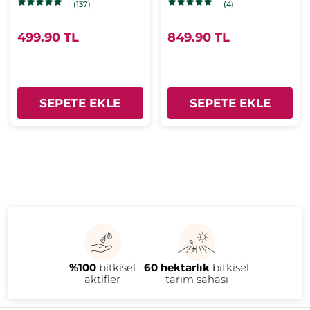
(137)
(4)
Vegan
içermez , Tuzsuz ,
Vegan
499.90 TL
849.90 TL
SEPETE EKLE
SEPETE EKLE
%100
bitkisel
60 hektarlık
bitkisel
aktifler
tarım sahası