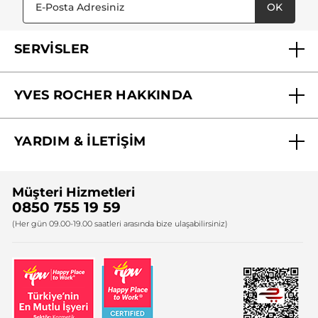
OK
SERVİSLER
Mağazalarımız
YVES ROCHER HAKKINDA
Biz Kimiz ?
YARDIM & İLETİŞİM
Yves Rocher Vakfı
Sıkça Sorulan Sorular
Yves Rocher İnsan Kaynakları
Müşteri Hizmetleri
Bize Ulaşın
0850 755 19 59
Firma Bilgileri
(Her gün 09.00-19.00 saatleri arasında bize ulaşabilirsiniz)